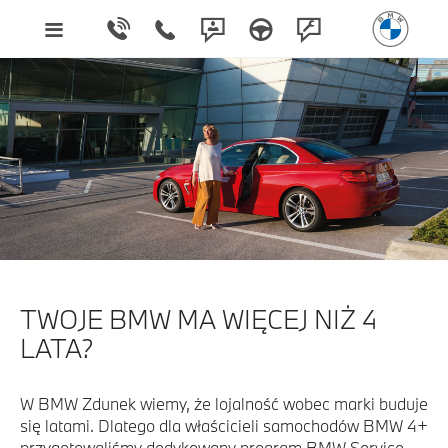
TWOJE BMW MA WIĘCEJ NIŻ 4
LATA?
W BMW Zdunek wiemy, że lojalność wobec marki buduje
się latami. Dlatego dla właścicieli samochodów BMW 4+
przygotowaliśmy dedykowany program BMW Service