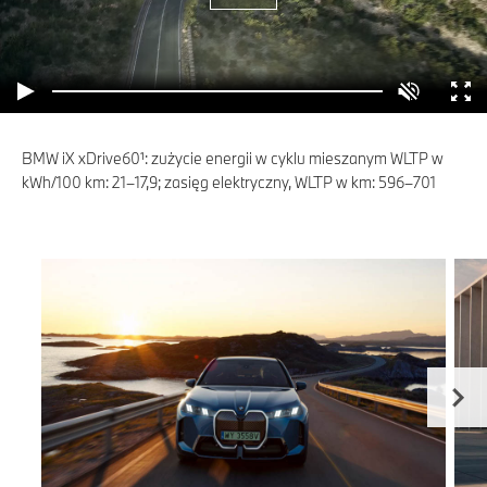
BMW iX xDrive60¹: zużycie energii w cyklu mieszanym WLTP w
kWh/100 km: 21–17,9; zasięg elektryczny, WLTP w km: 596–701