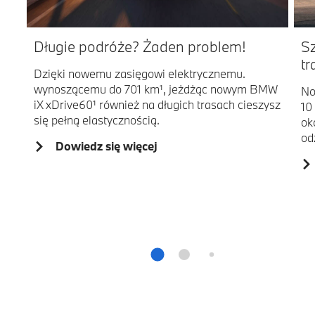
Długie podróże? Żaden problem!
S
tr
Dzięki nowemu zasięgowi elektrycznemu.
wynoszącemu do 701 km¹, jeżdżąc nowym BMW
No
iX xDrive60¹ również na długich trasach cieszysz
10
się pełną elastycznością.
ok
od
Dowiedz się więcej