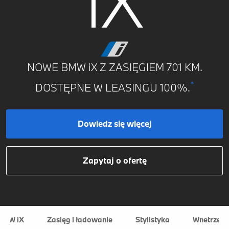
iX
NOWE BMW iX Z ZASIĘGIEM 701 KM.
*
DOSTĘPNE W LEASINGU 100%.
Dowiedz się więcej
Zapytaj o ofertę
BMW iX
Zasięg i ładowanie
Stylistyka
Wnetrze