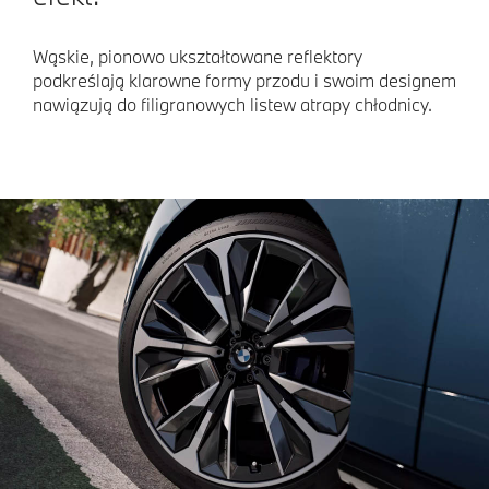
Wąskie, pionowo ukształtowane reflektory
podkreślają klarowne formy przodu i swoim designem
nawiązują do filigranowych listew atrapy chłodnicy.