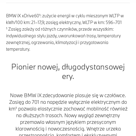
BMW iX xDrive60¹: zużycie energii w cyklu mieszanym WLTP w
kWh/100 km: 21–17,9; zasięg elektryczny, WLTP w km: 596–701
¹ Zasięg zależy od różnych czynników, przede wszystkim:
indywidualnego stylu jazdy, uwarunkowań trasy, temperatury
zewnętrznej, ogrzewania, klimatyzacji i przygotowania
temperatury.
Pionier nowej, długodystansowej
ery.
Nowe BMW iX zdecydowanie plasuje się w czołówce.
Zasięg do 701 na napędzie wyłącznie elektrycznym do
km¹ pozwala elastycznie zachować mobilność również
na dłuższych trasach. Nowy wygląd zewnętrzny
przemawia własnym językiem przesyconym
klarownością i nowoczesnością. Wnętrze urzeka
przestronnością, komfortem i ekskluzywnymi