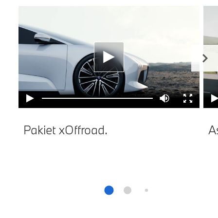
Pakiet xOffroad.
A