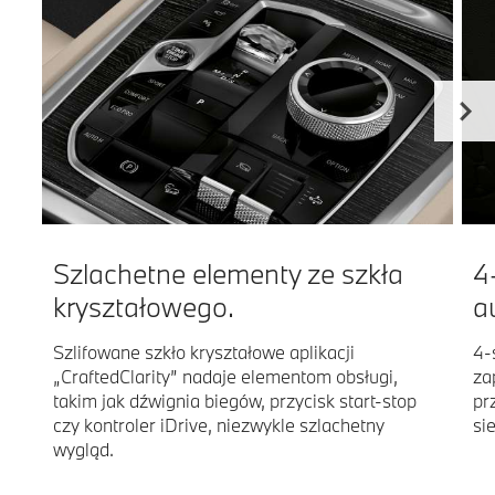
Szlachetne elementy ze szkła
4
kryształowego.
a
Szlifowane szkło kryształowe aplikacji
4-
„CraftedClarity” nadaje elementom obsługi,
za
takim jak dźwignia biegów, przycisk start-stop
pr
czy kontroler iDrive, niezwykle szlachetny
si
wygląd.