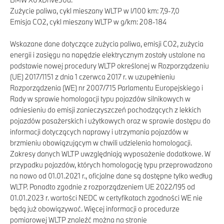
Zużycie paliwa, cykl mieszany WLTP w l/100 km: 7,9-7,0
Emisja CO2, cykl mieszany WLTP w g/km: 208-184
Wskazane dane dotyczące zużycia paliwa, emisji CO2, zużycia
energii i zasięgu na napędzie elektrycznym zostały ustalone na
podstawie nowej procedury WLTP określonej w Rozporządzeniu
(UE) 2017/1151 z dnia 1 czerwca 2017 r. w uzupełnieniu
Rozporządzenia (WE) nr 2007/715 Parlamentu Europejskiego i
Rady w sprawie homologacji typu pojazdów silnikowych w
odniesieniu do emisji zanieczyszczeń pochodzących z lekkich
pojazdów pasażerskich i użytkowych oraz w sprawie dostępu do
informacji dotyczących naprawy i utrzymania pojazdów w
brzmieniu obowiązującym w chwili udzielenia homologacji.
Zakresy danych WLTP uwzględniają wyposażenie dodatkowe. W
przypadku pojazdów, których homologację typu przeprowadzono
na nowo od 01.01.2021 r., oficjalne dane są dostępne tylko według
WLTP. Ponadto zgodnie z rozporządzeniem UE 2022/195 od
01.01.2023 r. wartości NEDC w certyfikatach zgodności WE nie
będą już obowiązywać. Więcej informacji o procedurze
pomiarowej WLTP znaleźć można na stronie