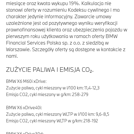
miesiące oraz kwota wykupu 19%. Kalkulacja nie
stanowi oferty w rozumieniu Kodeksu cywilnego i ma
charakter jedynie informacyjny. Zawarcie umowy
uzależnione jest od pozytywnego wyniku weryfikacji
prawnofinansowej klienta oraz ubezpieczenia pojazdu w
pierwszym roku użytkowania w ramach oferty BMW
Financial Services Polska sp. z o.o. z siedzibą w
Warszawie. Szczegóły oferty są dostępne w kontakcie z
nami.
ZUŻYCIE PALIWA I EMISJA CO₂.
BMW X6 M60i xDrive:
Zużycie paliwa, cykl mieszany w l/100 km: 11,4-12,3
Emisja CO2, cykl mieszany w g/km: 258-279
BMW X6 xDrive40i:
Zużycie paliwa, cykl mieszany WLTP w l/100 km: 9,6-8,5
Emisja CO2, cykl mieszany WLTP w g/km: 218-192
BMW X6 xDrive30d: