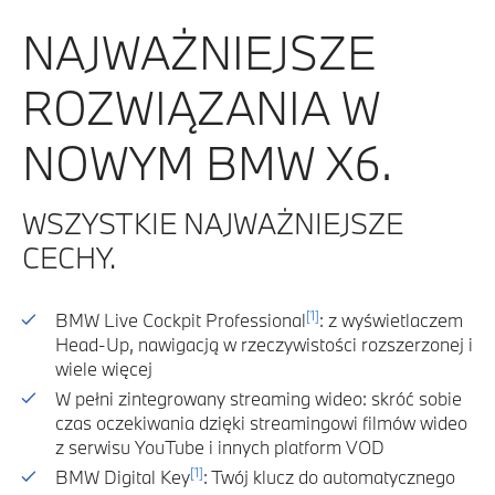
NAJWAŻNIEJSZE
ROZWIĄZANIA W
NOWYM BMW X6.
WSZYSTKIE NAJWAŻNIEJSZE
CECHY.
[1]
BMW Live Cockpit Professional
: z wyświetlaczem
Head-Up, nawigacją w rzeczywistości rozszerzonej i
wiele więcej
W pełni zintegrowany streaming wideo: skróć sobie
czas oczekiwania dzięki streamingowi filmów wideo
z serwisu YouTube i innych platform VOD
[1]
BMW Digital Key
: Twój klucz do automatycznego