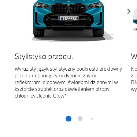
Stylistyka przodu.
W
Wyrazisty język stylistyczny podkreśla efektowny
No
przód z imponującymi dynamicznymi
z 
reflektorami diodowymi światłami dziennymi w
BM
kształcie strzałek oraz oświetleniem atrapy
wy
chłodnicy „Iconic Glow”.