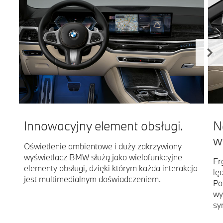
Innowacyjny element obsługi.
N
w
Oświetlenie ambientowe i duży zakrzywiony
wyświetlacz BMW służą jako wielofunkcyjne
Er
elementy obsługi, dzięki którym każda interakcja
lę
jest multimedialnym doświadczeniem.
Po
wy
sy