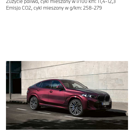
Zużycie paliwa, cykl mieszany w l/100 km: 11,4-12,3
Emisja CO2, cykl mieszany w g/km: 258-279