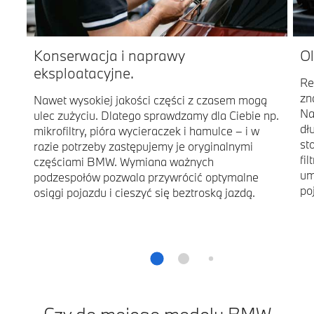
Konserwacja i naprawy
Ol
eksploatacyjne.
Re
zn
Nawet wysokiej jakości części z czasem mogą
Na
ulec zużyciu. Dlatego sprawdzamy dla Ciebie np.
dł
mikrofiltry, pióra wycieraczek i hamulce – i w
st
razie potrzeby zastępujemy je oryginalnymi
fi
częściami BMW. Wymiana ważnych
um
podzespołów pozwala przywrócić optymalne
po
osiągi pojazdu i cieszyć się beztroską jazdą.