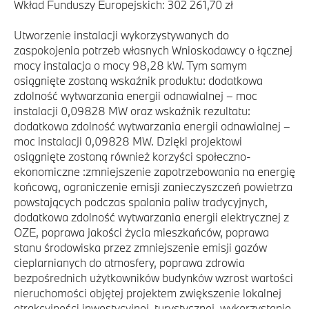
Wkład Funduszy Europejskich: 302 261,70 zł
Utworzenie instalacji wykorzystywanych do
zaspokojenia potrzeb własnych Wnioskodawcy o łącznej
mocy instalacja o mocy 98,28 kW. Tym samym
osiągnięte zostaną wskaźnik produktu: dodatkowa
zdolność wytwarzania energii odnawialnej – moc
instalacji 0,09828 MW oraz wskaźnik rezultatu:
dodatkowa zdolność wytwarzania energii odnawialnej –
moc instalacji 0,09828 MW. Dzięki projektowi
osiągnięte zostaną również korzyści społeczno-
ekonomiczne :zmniejszenie zapotrzebowania na energię
końcową, ograniczenie emisji zanieczyszczeń powietrza
powstających podczas spalania paliw tradycyjnych,
dodatkowa zdolność wytwarzania energii elektrycznej z
OZE, poprawa jakości życia mieszkańców, poprawa
stanu środowiska przez zmniejszenie emisji gazów
cieplarnianych do atmosfery, poprawa zdrowia
bezpośrednich użytkowników budynków wzrost wartości
nieruchomości objętej projektem zwiększenie lokalnej
atrakcyjności inwestycyjnej, turystycznej, wykorzystanie