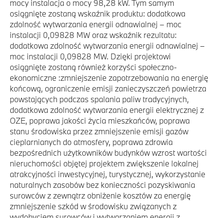
mocy instalacja o mocy 98,28 kW. Tym samym
osiągnięte zostaną wskaźnik produktu: dodatkowa
zdolność wytwarzania energii odnawialnej – moc
instalacji 0,09828 MW oraz wskaźnik rezultatu:
dodatkowa zdolność wytwarzania energii odnawialnej –
moc instalacji 0,09828 MW. Dzięki projektowi
osiągnięte zostaną również korzyści społeczno-
ekonomiczne :zmniejszenie zapotrzebowania na energię
końcową, ograniczenie emisji zanieczyszczeń powietrza
powstających podczas spalania paliw tradycyjnych,
dodatkowa zdolność wytwarzania energii elektrycznej z
OZE, poprawa jakości życia mieszkańców, poprawa
stanu środowiska przez zmniejszenie emisji gazów
cieplarnianych do atmosfery, poprawa zdrowia
bezpośrednich użytkowników budynków wzrost wartości
nieruchomości objętej projektem zwiększenie lokalnej
atrakcyjności inwestycyjnej, turystycznej, wykorzystanie
naturalnych zasobów bez konieczności pozyskiwania
surowców z zewnątrz obniżenie kosztów za energię
zmniejszenie szkód w środowisku związanych z
wydobyciem surowców i wytwarzaniem energii z