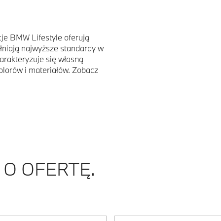
cje BMW Lifestyle oferują
łniają najwyższe standardy w
harakteryzuje się własną
kolorów i materiałów. Zobacz
J O OFERTĘ.