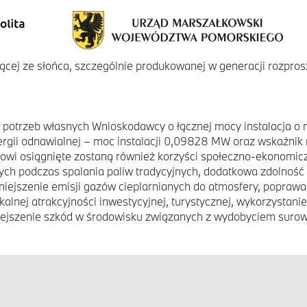
ącej ze słońca, szczególnie produkowanej w generacji rozpros
a potrzeb własnych Wnioskodawcy o łącznej mocy instalacja 
gii odnawialnej – moc instalacji 0,09828 MW oraz wskaźnik 
ktowi osiągnięte zostaną również korzyści społeczno-ekonomi
ych podczas spalania paliw tradycyjnych, dodatkowa zdolność 
iejszenie emisji gazów cieplarnianych do atmosfery, popra
kalnej atrakcyjności inwestycyjnej, turystycznej, wykorzystan
iejszenie szkód w środowisku związanych z wydobyciem surow