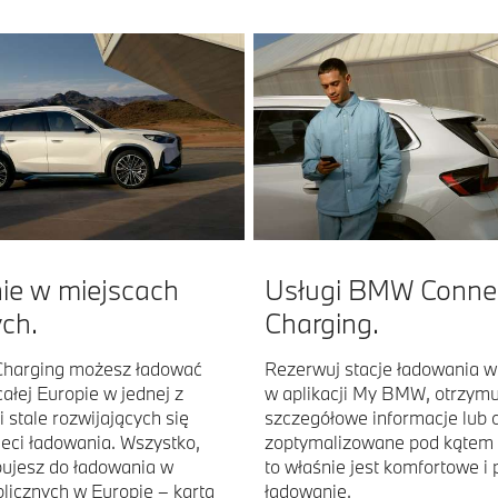
e w miejscach
Usługi BMW Conne
ych.
Charging.
harging możesz ładować
Rezerwuj stacje ładowania w
łej Europie w jednej z
w aplikacji My BMW, otrzymu
 stale rozwijających się
szczegółowe informacje lub 
ieci ładowania. Wszystko,
zoptymalizowane pod kątem 
bujesz do ładowania w
to właśnie jest komfortowe i 
licznych w Europie – karta
ładowanie.