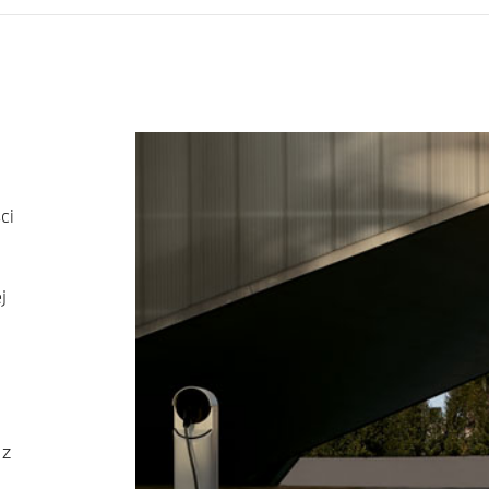
ci
j
 z