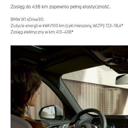
Zasięg do 438 km zapewnia pełną elastyczność.
BMW iX1 xDrive30:
Zużycie energii w kWh/100 km (cykl mieszany, WLTP): 17,3–18,4*
Zasięg elektryczny w km: 413–438*