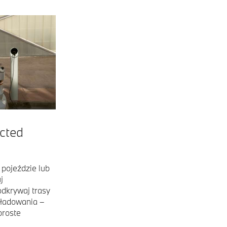
cted
 pojeździe lub
j
odkrywaj trasy
ładowania –
proste