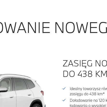
DOWANIE NOWEG
ZASIĘG N
DO 438 KM
Idealny towarzysz ró
zasięgu do 438 km*
Doładowanie na 120 k
ładowania o wysokie