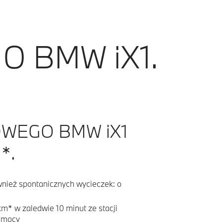
O BMW iX1.
OWEGO BMW iX1
*.
wnież spontanicznych wycieczek: o
m* w zaledwie 10 minut ze stacji
j mocy