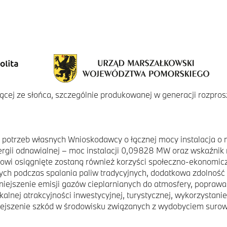
ącej ze słońca, szczególnie produkowanej w generacji rozpros
a potrzeb własnych Wnioskodawcy o łącznej mocy instalacja 
gii odnawialnej – moc instalacji 0,09828 MW oraz wskaźnik 
ktowi osiągnięte zostaną również korzyści społeczno-ekonomi
ych podczas spalania paliw tradycyjnych, dodatkowa zdolność 
iejszenie emisji gazów cieplarnianych do atmosfery, popra
kalnej atrakcyjności inwestycyjnej, turystycznej, wykorzystan
iejszenie szkód w środowisku związanych z wydobyciem surow